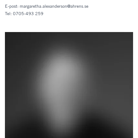
E-post:
margaretha.alexanderson@ahrens.se
Tel:
0705-493 259