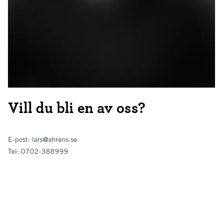
Vill du bli en av oss?
E-post:
lars@ahrens.se
Tel:
0702-388999