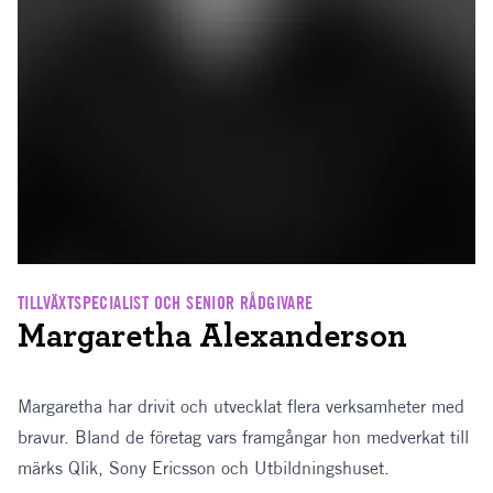
TILLVÄXTSPECIALIST OCH SENIOR RÅDGIVARE
Margaretha Alexanderson
Margaretha har drivit och utvecklat flera verksamheter med
bravur. Bland de företag vars framgångar hon medverkat till
märks Qlik, Sony Ericsson och Utbildningshuset.