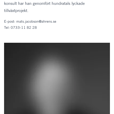
konsult har han genomfört hundratals lyckade
tillväxtprojekt.
E-post:
mats.jacobson@ahrens.se
Tel:
0733-11 82 28