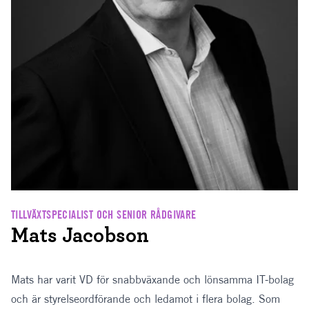
TILLVÄXTSPECIALIST OCH SENIOR RÅDGIVARE
Mats Jacobson
Mats har varit VD för snabbväxande och lönsamma IT-bolag
och är styrelseordförande och ledamot i flera bolag. Som