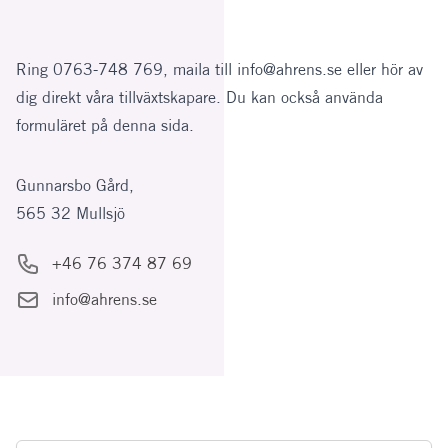
Ring 0763-748 769, maila till
info@ahrens.se
eller hör av
dig direkt våra
tillväxtskapare
. Du kan också använda
formuläret på denna sida.
Postadress
Gunnarsbo Gård,
565 32 Mullsjö
Telefonnummer
+46 76 374 87 69
E-postadress
info@ahrens.se